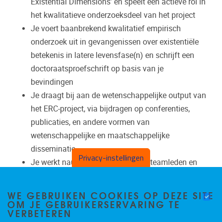
Existential Dimensions’ en speelt een actieve rol in
het kwalitatieve onderzoeksdeel van het project
Je voert baanbrekend kwalitatief empirisch
onderzoek uit in gevangenissen over existentiële
betekenis in latere levensfase(n) en schrijft een
doctoraatsproefschrift op basis van je
bevindingen
Je draagt bij aan de wetenschappelijke output van
het ERC-project, via bijdragen op conferenties,
publicaties, en andere vormen van
wetenschappelijke en maatschappelijke
disseminatie
Privacy-instellingen
Je werkt nauw samen met andere teamleden en
verleent ondersteuning aan de Principal
Investigator (PI), binnen een stimulerende en
WE GEBRUIKEN COOKIES OP DEZE SITE
OM JE GEBRUIKERSERVARING TE
interdisciplinaire onderzoekomgeving
VERBETEREN