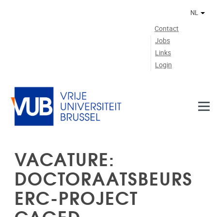
Naar de inhoud
NL
Ander
Contact
Jobs
Links
Login
VACATURE:
DOCTORAATSBEURS
ERC-PROJECT
CAGED