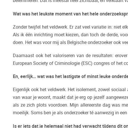
belemmeren. Dat is meestal heel zichtbaar, en verklaart 
Wat was het leukste moment van het hele onderzoeksp
Zonder twijfel het veldwerk. Er zat veel variatie in: nie
Als ik één inrichting moet kiezen, dan toch de derde, v
doen. Het was voor mij als Belgische onderzoeker ook vee
Daarnaast ook het valoriseren van de resultaten: erover
European Society of Criminologie (ESC) congres of het c
En, eerlijk… wat was het lastigste of minst leuke onder
Eigenlijk ook het veldwerk. Het isolement, zowel sociaal
van waar je woont, maakt dat je erg op jezelf aangewezen
als ze zich plots voordoen. Mijn allereerste dag was me
moeilijk. Soms ben je als onderzoeker té aanwezig in een
Is er iets dat je helemaal niet had verwacht tijdens dit 