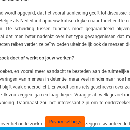
 wordt opgepikt, dat het vooral aanleiding geeft tot discussie, 
België als Nederland opnieuw kritisch kijken naar functiedifferen
ten. De scheiding tussen functies moet gegarandeerd blijve
oral dat men beter nadenkt over het type gevangenissen dat m
ecten reiken verder, ze beïnvloeden uiteindelijk ook de mensen d
rzoek doet of werkt op jouw werken?
zoeken, en vooral meer aandacht te besteden aan de ruimtelijk
rvaringen van mensen in detentie, maar veel minder naar hoe het
blijft vaak onderbelicht. Er wordt soms iets geschreven over zak
e. Ik zou zeggen: ga een laag dieper. Vraag je af: welk gevoel 
icing. Daarnaast zou het interessant zijn om te onderzoeken 
.
Privacy settings
over het onderzoek doen zelf, dan zou ik zeggen: waardeer de be