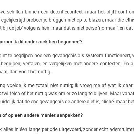
verschillen binnen een detentiecontext, maar het blijft confr
Tegelijkertijd probeer je bruggen niet op te blazen, maar die et
t bij de job’ volgens hen, maar dat is niet persé ‘normaal’, en da
aarom ik dit onderzoek ben begonnen’?
int te begrijpen hoe een gevangenis als systeem functioneert, w
egrijpen, vertalen, en vergelijken met andere contexten. En a
aal, dan voelt het nuttig.
hting voelde ik me totaal niet nuttig; ik vroeg me af wat ik daa
wijfelen of het nuttig was om er zo lang te blijven. Maar vanaf
uidelijk dat de ene gevangenis de andere niet is, cliché, maar het
en of op een andere manier aanpakken?
 ik alles in één lange periode uitgevoerd, zonder echt ademruimt