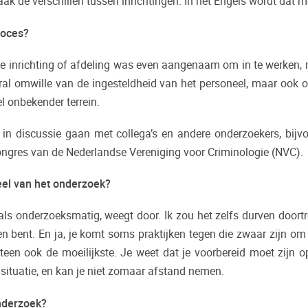
vaak de verschillen tussen inrichtingen. In het Engels wordt da
roces?
t elke inrichting of afdeling was even aangenaam om in te werken
ooral omwille van de ingesteldheid van het personeel, maar oo
l onbekender terrein.
 in discussie gaan met collega’s en andere onderzoekers, bijvoo
ongres van de Nederlandse Vereniging voor Criminologie (NVC).
deel van het onderzoek?
 als onderzoeksmatig, weegt door. Ik zou het zelfs durven door
 bent. En ja, je komt soms praktijken tegen die zwaar zijn om te
teen ook de moeilijkste. Je weet dat je voorbereid moet zijn op
 situatie, en kan je niet zomaar afstand nemen.
onderzoek?