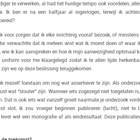
ger te verwerken, al had het huidige tempo ook voordelen; alle
. Ik ben er na een halfjaar al ingevlogen, terwijl ik ach
rbereid?
ok voor zorgen dat ik elke inrichting vooraf bezoek, of minsten
ctie verwachtte dat ik meteen wist wat ik moest doen of waar i
, wie ik kan aanspreken en hoe ik mijn aanwezigheid optimaal k
n uniform voor me klaargelegd zodat ik te allen tijde herkenba
 zijn we op deze beslissing teruggekomen.
ik mezelf toestaan om nog wat assertiever te zijn. Als onderzoe
st wat “stouter” zijn. Wanneer iets zogezegd niet toegelaten is, z
 Dat is ook iets wat vanzelf groeit naarmate je onderzoek vordert
ot slot, ik zou vroeger beginnen publiceren (lacht), niet te 
 lever wel een monografie af als eindresultaat. Deze publicati
r de toekomst?