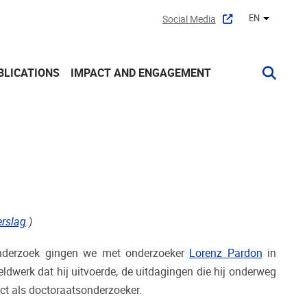
EN
Social Media
Other lan
BLICATIONS
IMPACT AND ENGAGEMENT
erslag
.)
onderzoek gingen we met onderzoeker
Lorenz Pardon
in
eldwerk dat hij uitvoerde, de uitdagingen die hij onderweg
ject als doctoraatsonderzoeker.