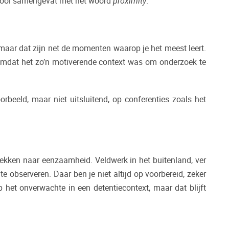
t mooi samengevat met het woord
proximity
.
, maar dat zijn net de momenten waarop je het meest leert.
k omdat het zo’n motiverende context was om onderzoek te
rbeeld, maar niet uitsluitend, op conferenties zoals het
trekken naar eenzaamheid. Veldwerk in het buitenland, ver
 observeren. Daar ben je niet altijd op voorbereid, zeker
 het onverwachte in een detentiecontext, maar dat blijft