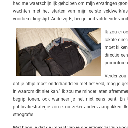
had me waarschijnlijk geholpen om mijn ervaringen grondi
wachten met het starten van mijn eerste veldwerkfase
voorbereidingstijd. Anderzijds, ben je ooit voldoende voo
Ik zou er o
lokale dire
moet kijken
directie ee
promotoren
Verder zou 
dat je altijd moet onderhandelen met het veld, mag je geru
in waarom dit niet kan.” Ik zou me minder laten afremmen.
begrip tonen, ook wanneer je het niet eens bent. En t
publicatiestrategie zou ik nu zeker anders aanpakken. Ik
etnografie.
Wat hoop je dat de impact van je onderzoek zal zijn voo